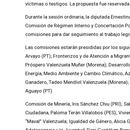
víctimas o testigos. La propuesta fue reservad
Durante la sesión ordinaria, la diputada Ernest
Comisión de Régimen Interno y Concertación Polít
comisiones para dar seguimiento al trabajo legis
Las comisiones estarán presididas por los sigui
Arvayo (PT); Fronterizos y de Atención a Migra
Próspero Valenzuela Muñer (Morena); Desarrollo 
Energía, Medio Ambiente y Cambio Climático, A
Ganadero, Tadeo Mendívil Valenzuela (Morena)
Aguayo (PT).
Comisión de Minería, Iris Sánchez Chiu (PRI); S
Ciudadana, Paloma Terán Villalobos (PES); Vivie
“Maval” Valenzuela; Igualdad de Género, Alicia 
Adolescencia y la Juventud, Deni Gastélum Barr