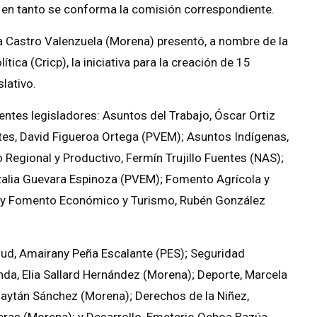
a en tanto se conforma la comisión correspondiente.
ina Castro Valenzuela (Morena) presentó, a nombre de la
ica (Cricp), la iniciativa para la creación de 15
lativo.
entes legisladores: Asuntos del Trabajo, Óscar Ortiz
ntes, David Figueroa Ortega (PVEM); Asuntos Indígenas,
Regional y Productivo, Fermín Trujillo Fuentes (NAS);
zalia Guevara Espinoza (PVEM); Fomento Agrícola y
; y Fomento Económico y Turismo, Rubén González
alud, Amairany Peña Escalante (PES); Seguridad
nda, Elia Sallard Hernández (Morena); Deporte, Marcela
Gaytán Sánchez (Morena); Derechos de la Niñez,
eras (Morena); y Desarrollo, Emeterio Ochoa Bazúa