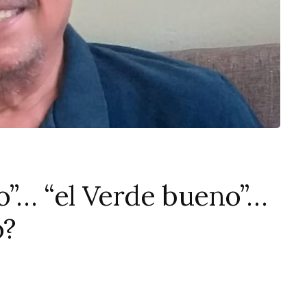
”… “el Verde bueno”…
o?