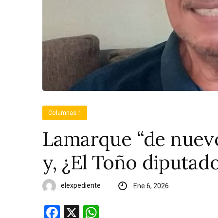
Columnas 1
Lamarque “de nuevo
y, ¿El Toño diputad
elexpediente
Ene 6, 2026
Facebook
X
WhatsApp