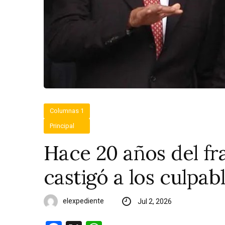
Columnas 1
Principal
Hace 20 años del f
castigó a los culpab
elexpediente
Jul 2, 2026