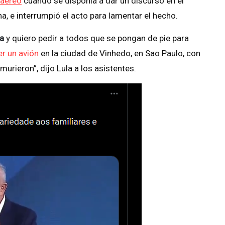
 aéreo
cuando se disponía a dar un discurso en el
na, e interrumpió el acto para lamentar el hecho.
la
y quiero pedir a todos que se pongan de pie para
r un avión
en la ciudad de Vinhedo, en Sao Paulo, con
urieron”, dijo Lula a los asistentes.