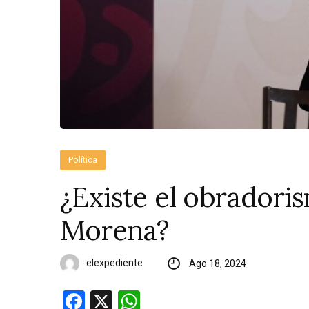
Política
¿Existe el obradoris
Morena?
elexpediente
Ago 18, 2024
Facebook
X
WhatsApp