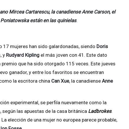
umano Mircea Cartarescu, la canadiense Anne Carson, el
 Poniatowska están en las quinielas
.
lo 17 mujeres han sido galardonadas, siendo
Doris
, y
Rudyard Kipling
el más joven con 41. Este dato
n premio que ha sido otorgado 115 veces. Este jueves
evo ganador, y entre los favoritos se encuentran
como la escritora china
Can Xue
, la canadiense
Anne
icción experimental, se perfila nuevamente como la
4
, según las apuestas de la casa británica
Ladbrokes
.
. La elección de una mujer no europea parece probable,
Jon Fosse
.