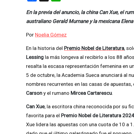
En la previa del anuncio, la china Can Xue, el r
australiano Gerald Murnane y la mexicana Elena
Por
Noelia Gómez
En la historia del
Premio Nobel de Literatura
, so
Lessing
la más longeva al recibirlo a los 88 años
resalta la escasa representación femenina en u
5 de octubre, la Academia Sueca anunciará al nu
nombres recurrentes en las casas de apuestas, 
Carson
y el rumano
Mircea Cartarescu
.
Can Xue
, la escritora china reconocida por su f
favorita para el
Premio Nobel de Literatura 202
Xue lidera las apuestas con una cuota de 10 a 1
dado que el último galardonado fue el noruego