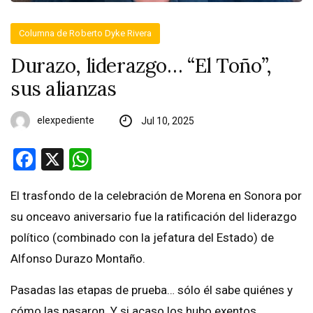
Columna de Roberto Dyke Rivera
Durazo, liderazgo… “El Toño”,
sus alianzas
elexpediente
Jul 10, 2025
Facebook
X
WhatsApp
El trasfondo de la celebración de Morena en Sonora por
su onceavo aniversario fue la ratificación del liderazgo
político (combinado con la jefatura del Estado) de
Alfonso Durazo Montaño.
Pasadas las etapas de prueba… sólo él sabe quiénes y
cómo las pasaron. Y si acaso los hubo exentos,