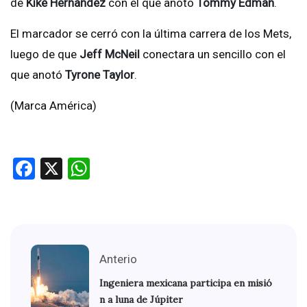
de
Kiké Hernández
con el que anotó
Tommy Edman
.
El marcador se cerró con la última carrera de los Mets,
luego de que
Jeff McNeil
conectara un sencillo con el
que anotó
Tyrone Taylor
.
(Marca América)
Facebook
X
WhatsApp
Anterio
Ingeniera mexicana participa en misió
n a luna de Júpiter