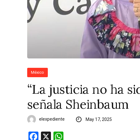
México
“La justicia no ha s
señala Sheinbaum
elexpediente
May 17, 2025
Facebook
X
WhatsApp