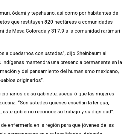
muri, ódami y tepehuano, así como por habitantes de
etos que restituyen 820 hectáreas a comunidades
mi de Mesa Colorada y 317.9 a la comunidad rarámuri
mos a quedarnos con ustedes”, dijo Sheinbaum al
los Indígenas mantendrá una presencia permanente en la
formación y del pensamiento del humanismo mexicano,
ueblos originarios”.
cionarios de su gabinete, aseguró que las mujeres
exicana: “Son ustedes quienes enseñan la lengua,
o, este gobierno reconoce su trabajo y su dignidad”.
e enfermería en la región para que jóvenes de las
d y permanezcan en sus localidades. Además,