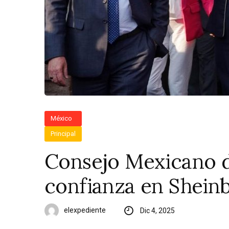
México
Principal
Consejo Mexicano d
confianza en Shei
elexpediente
Dic 4, 2025